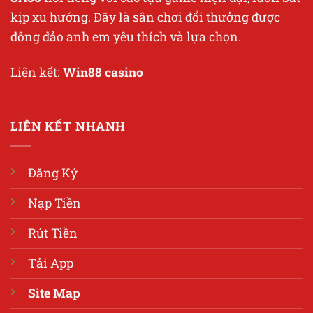
kịp xu hướng. Đây là sân chơi đổi thưởng được
đông đảo anh em yêu thích và lựa chọn.
Liên kết:
Win88 casino
LIÊN KẾT NHANH
Đăng Ký
Nạp Tiền
Rút Tiền
Tải App
Site Map