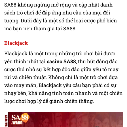
SA88 không ngừng mở rộng và cập nhật danh
sách trò chơi để đáp ứng nhu cầu của mọi đối
tượng. Dưới đây là một số thể loại cược phổ biến
mà bạn nên tham gia tại SA88:
Blackjack
Blackjack là một trong những trò chơi bài được
yêu thích nhất tại
casino SA88
, thu hút đông đảo
cược thủ nhờ sự kết hợp độc đáo giữa yếu tố may
rủi và chiến thuật. Không chỉ là một trò chơi dựa
vào may mắn, Blackjack yêu cầu bạn phải có sự
nhạy bén, khả năng tính toán nhanh và một chiến
lược chơi hợp lý để giành chiến thắng.