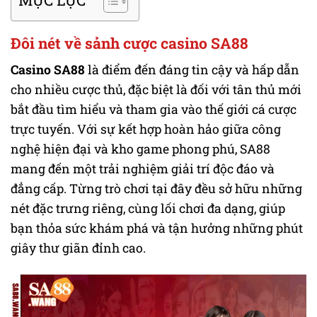
MỤC LỤC
Đôi nét về sảnh cược casino SA88
Casino SA88
là điểm đến đáng tin cậy và hấp dẫn
cho nhiều cược thủ, đặc biệt là đối với tân thủ mới
bắt đầu tìm hiểu và tham gia vào thế giới cá cược
trực tuyến. Với sự kết hợp hoàn hảo giữa công
nghệ hiện đại và kho game phong phú, SA88
mang đến một trải nghiệm giải trí độc đáo và
đẳng cấp. Từng trò chơi tại đây đều sở hữu những
nét đặc trưng riêng, cùng lối chơi đa dạng, giúp
bạn thỏa sức khám phá và tận hưởng những phút
giây thư giãn đỉnh cao.