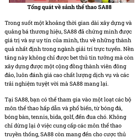
Tổng quát về sảnh thể thao SA88
Trong suốt một khoảng thời gian dài xây dựng và
quảng bá thương hiệu, SA88 đã chứng minh được
giá trị và sự uy tín của mình, thu về những thành
quả nhất định trong ngành giải trí trực tuyến. Nền
tảng này không chỉ được bet thủ tin tưởng mà còn
xây dựng được một cộng đồng thành viên đông
đảo, luôn đánh giá cao chất lượng dịch vụ và các
trải nghiệm tuyệt vời mà SA88 mang lại.
Tại SA88, bạn có thể tham gia vào một loạt các bộ
môn thể thao hấp dẫn và phổ biến, từ bóng đá,
bóng bàn, tennis, bida, golf, đến đua chó. Không
chỉ dừng lại ở việc cung cấp các môn thể thao
truyền thống, SA88 còn mang đến cho cược thủ