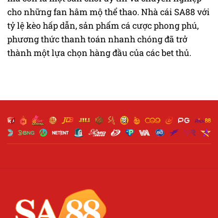
cho những fan hâm mộ thể thao. Nhà cái SA88 với
tỷ lệ kèo hấp dẫn, sản phẩm cá cược phong phú,
phương thức thanh toán nhanh chóng đã trở
thành một lựa chọn hàng đầu của các bet thủ.