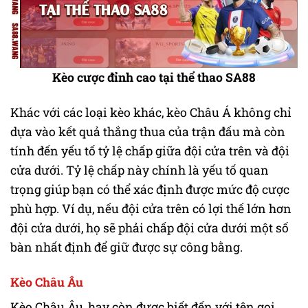
Kèo cược đỉnh cao tại thể thao SA88
Khác với các loại kèo khác, kèo Châu Á không chỉ
dựa vào kết quả thắng thua của trận đấu mà còn
tính đến yếu tố tỷ lệ chấp giữa đội cửa trên và đội
cửa dưới. Tỷ lệ chấp này chính là yếu tố quan
trọng giúp bạn có thể xác định được mức độ cược
phù hợp. Ví dụ, nếu đội cửa trên có lợi thế lớn hơn
đội cửa dưới, họ sẽ phải chấp đội cửa dưới một số
bàn nhất định để giữ được sự công bằng.
Kèo Châu Âu
Kèo Châu Âu, hay còn được biết đến với tên gọi