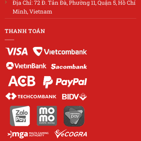
Địa Chỉ: 72 Đ. Tản Đà, Phường 11, Quận 5, Hồ Chí
Minh, Vietnam
THANH TOÁN