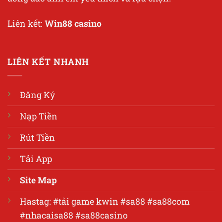
Liên kết:
Win88 casino
LIÊN KẾT NHANH
Đăng Ký
Nạp Tiền
Rút Tiền
Tải App
Site Map
Hastag: #
tải game kwin
#sa88 #sa88com
#nhacaisa88 #sa88casino