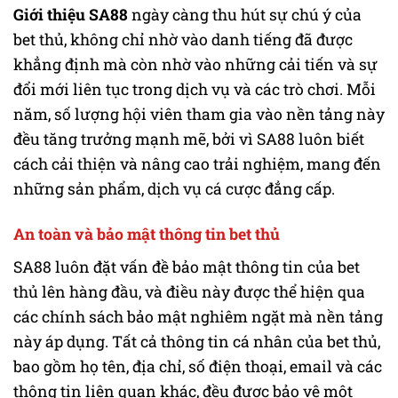
Giới thiệu SA88
ngày càng thu hút sự chú ý của
bet thủ, không chỉ nhờ vào danh tiếng đã được
khẳng định mà còn nhờ vào những cải tiến và sự
đổi mới liên tục trong dịch vụ và các trò chơi. Mỗi
năm, số lượng hội viên tham gia vào nền tảng này
đều tăng trưởng mạnh mẽ, bởi vì SA88 luôn biết
cách cải thiện và nâng cao trải nghiệm, mang đến
những sản phẩm, dịch vụ cá cược đẳng cấp.
An toàn và bảo mật thông tin bet thủ
SA88 luôn đặt vấn đề bảo mật thông tin của bet
thủ lên hàng đầu, và điều này được thể hiện qua
các chính sách bảo mật nghiêm ngặt mà nền tảng
này áp dụng. Tất cả thông tin cá nhân của bet thủ,
bao gồm họ tên, địa chỉ, số điện thoại, email và các
thông tin liên quan khác, đều được bảo vệ một