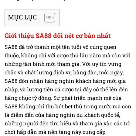
MỤC LỤC
Giới thiệu SA88 đôi nét cơ bản nhất
SA88 đã trở thành một tên tuổi vô cùng quen
thuộc, không chỉ với cược thủ lâu năm mà còn với
những tân binh mới tham gia. Với uy tín vững
chắc và chất lượng dịch vụ hàng đầu, mỗi ngày,
SA88 đón nhận hàng nghìn khách hàng mới gia
nhập, và lượng tiền cá cược tại đây có thể lên đến
hàng chục tỷ đồng. Sự phát triển mạnh mẽ của
SA88 không chỉ thu hút bet thủ trong nước mà còn
là điểm đến của hàng nghìn du khách quốc tế,
những người đến tìm hiểu và tham gia vào các trò
chơi hấp dẫn mà nền tảng này cung cấp.