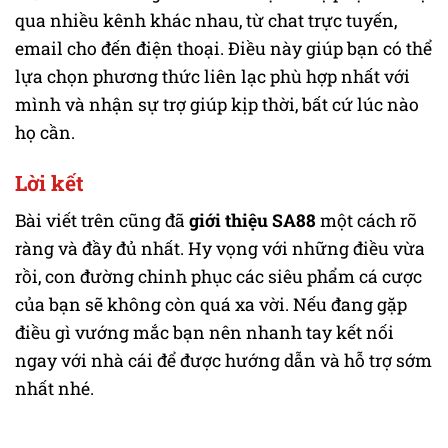
qua nhiều kênh khác nhau, từ chat trực tuyến,
email cho đến điện thoại. Điều này giúp bạn có thể
lựa chọn phương thức liên lạc phù hợp nhất với
mình và nhận sự trợ giúp kịp thời, bất cứ lúc nào
họ cần.
Lời kết
Bài viết trên cũng đã
giới thiệu SA88
một cách rõ
ràng và đầy đủ nhất. Hy vọng với những điều vừa
rồi, con đường chinh phục các siêu phẩm cá cược
của bạn sẽ không còn quá xa vời. Nếu đang gặp
điều gì vướng mắc bạn nên nhanh tay kết nối
ngay với nhà cái để được hướng dẫn và hỗ trợ sớm
nhất nhé.