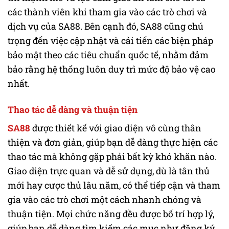
các thành viên khi tham gia vào các trò chơi và
dịch vụ của SA88. Bên cạnh đó, SA88 cũng chú
trọng đến việc cập nhật và cải tiến các biện pháp
bảo mật theo các tiêu chuẩn quốc tế, nhằm đảm
bảo rằng hệ thống luôn duy trì mức độ bảo vệ cao
nhất.
Thao tác dễ dàng và thuận tiện
SA88
được thiết kế với giao diện vô cùng thân
thiện và đơn giản, giúp bạn dễ dàng thực hiện các
thao tác mà không gặp phải bất kỳ khó khăn nào.
Giao diện trực quan và dễ sử dụng, dù là tân thủ
mới hay cược thủ lâu năm, có thể tiếp cận và tham
gia vào các trò chơi một cách nhanh chóng và
thuận tiện. Mọi chức năng đều được bố trí hợp lý,
giúp bạn dễ dàng tìm kiếm các mục như đăng ký