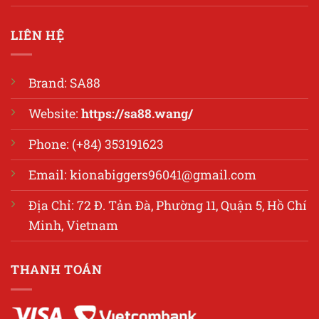
LIÊN HỆ
Brand: SA88
Website:
https://sa88.wang/
Phone: (+84) 353191623
Email:
kionabiggers96041@gmail.com
Địa Chỉ: 72 Đ. Tản Đà, Phường 11, Quận 5, Hồ Chí
Minh, Vietnam
THANH TOÁN