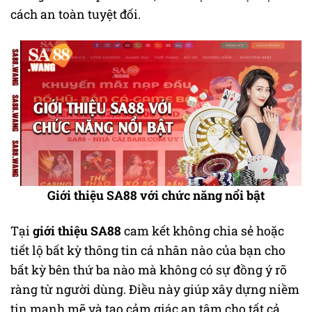
cách an toàn tuyệt đối.
Giới thiệu SA88 với chức năng nổi bật
Tại
giới thiệu SA88
cam kết không chia sẻ hoặc
tiết lộ bất kỳ thông tin cá nhân nào của bạn cho
bất kỳ bên thứ ba nào mà không có sự đồng ý rõ
ràng từ người dùng. Điều này giúp xây dựng niềm
tin mạnh mẽ và tạo cảm giác an tâm cho tất cả