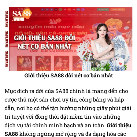
Giới thiệu SA88 đôi nét cơ bản nhất
Mục đích ra đời của SA88 chính là mang đến cho
cược thủ một sân chơi uy tín, công bằng và hấp
dẫn, nơi họ có thể tận hưởng những giây phút giải
trí tuyệt vời đồng thời đặt niềm tin vào những
dịch vụ tài chính minh bạch và an toàn.
Giới thiệu
SA88
không ngừng mở rộng và đa dạng hóa các