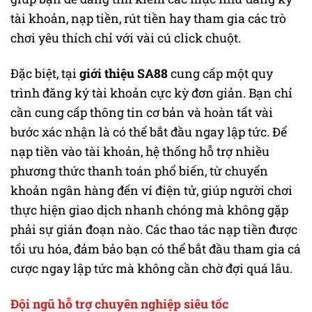
tài khoản, nạp tiền, rút tiền hay tham gia các trò
chơi yêu thích chỉ với vài cú click chuột.
Đặc biệt, tại
giới thiệu SA88
cung cấp một quy
trình đăng ký tài khoản cực kỳ đơn giản. Bạn chỉ
cần cung cấp thông tin cơ bản và hoàn tất vài
bước xác nhận là có thể bắt đầu ngay lập tức. Để
nạp tiền vào tài khoản, hệ thống hỗ trợ nhiều
phương thức thanh toán phổ biến, từ chuyển
khoản ngân hàng đến ví điện tử, giúp người chơi
thực hiện giao dịch nhanh chóng mà không gặp
phải sự gián đoạn nào. Các thao tác nạp tiền được
tối ưu hóa, đảm bảo bạn có thể bắt đầu tham gia cá
cược ngay lập tức mà không cần chờ đợi quá lâu.
Đội ngũ hỗ trợ chuyên nghiệp siêu tốc